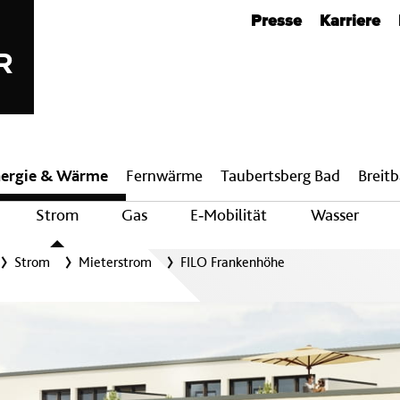
Metanavigation
Presse
Karriere
ergie & Wärme
Fern­wärme
Taubertsberg Bad
Breit­
Strom
Gas
E‑Mobilität
Wasser
Strom
Mieterstrom
FILO Frankenhöhe