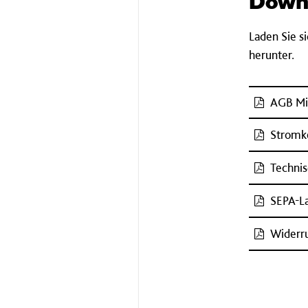
Down
Laden Sie s
herunter.
AGB Mi
Stromk
Technis
SEPA-La
Widerr