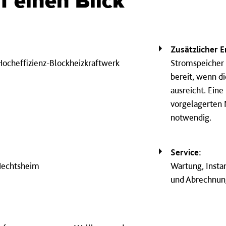
f einen Blick
Zusätzlicher 
ocheffizienz-Blockheizkraftwerk
Stromspeicher 
bereit, wenn d
ausreicht. Ein
vorgelagerten 
notwendig.
Service:
Hechtsheim
Wartung, Insta
und Abrechnung