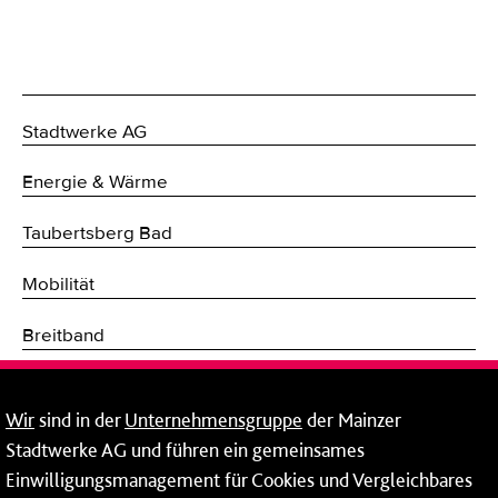
Stadtwerke AG
Energie & Wärme
Taubertsberg Bad
Mobilität
Breitband
Fernwärme
Wir
sind in der
Unternehmensgruppe
der Mainzer
Mainzer Stadtwerke Energie und Service GmbH
Stadtwerke AG und führen ein gemeinsames
Einwilligungsmanagement für Cookies und Vergleichbares
Rheinallee 41