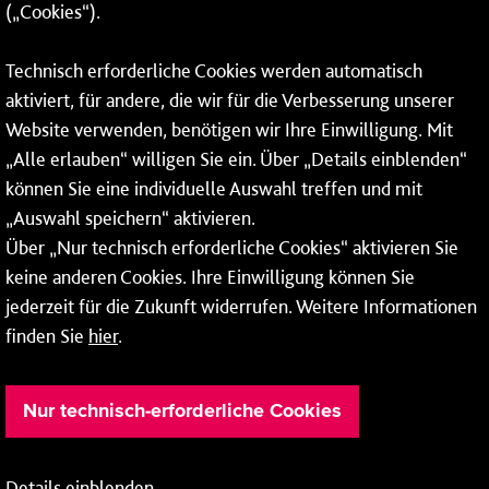
(„Cookies“).
55118 Mainz
Tel.:
06131 - 12 90 90
Technisch erforderliche Cookies werden automatisch
aktiviert, für andere, die wir für die Verbesserung unserer
Fax: 06131 - 12 9 90 90
Website verwenden, benötigen wir Ihre Einwilligung. Mit
So erreichen Sie uns
„Alle erlauben“ willigen Sie ein. Über „Details einblenden“
können Sie eine individuelle Auswahl treffen und mit
Montag bis Donnerstag: 08:00–17:00 Uhr
„Auswahl speichern“ aktivieren.
Freitag: 08:00–15:00 Uhr
Über „Nur technisch erforderliche Cookies“ aktivieren Sie
keine anderen Cookies. Ihre Einwilligung können Sie
jederzeit für die Zukunft widerrufen. Weitere Informationen
finden Sie
hier
.
Nur technisch-erforderliche Cookies
Details einblenden