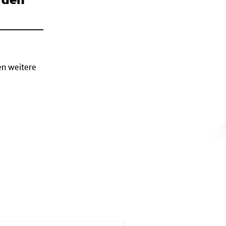
rden
en weitere