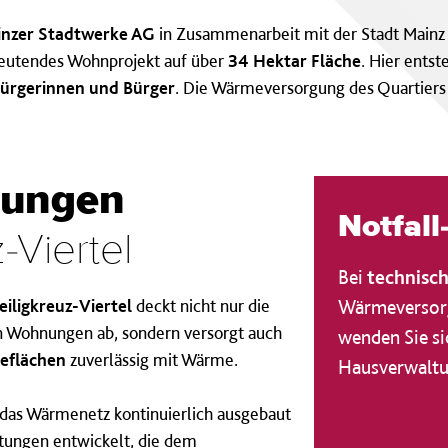
nzer Stadtwerke AG
in Zusammenarbeit mit der Stadt Mainz
eutendes Wohnprojekt auf über
34 Hektar Fläche
. Hier ents
ürgerinnen und Bürger
. Die Wärmeversorgung des Quartiers 
tungen
Notfall
-Viertel
Bei
technisc
ligkreuz-Viertel
deckt nicht nur die
Wärmeversorg
n Wohnungen ab, sondern versorgt auch
wenden Sie sic
eflächen
zuverlässig mit Wärme.
Hausverwaltu
das Wärmenetz kontinuierlich ausgebaut
tungen entwickelt, die dem