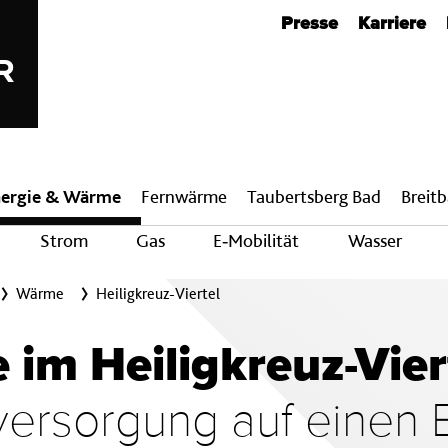
Metanavigation
Presse
Karriere
ergie & Wärme
Fern­wärme
Taubertsberg Bad
Breit­
Strom
Gas
E‑Mobilität
Wasser
Wärme
Heiligkreuz-Viertel
im Heiligkreuz-Vier
ersorgung auf einen B