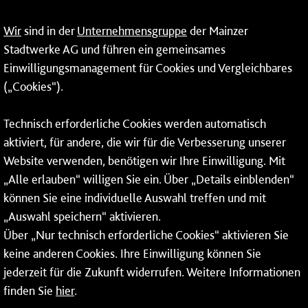
Fernwärme
Wir
sind in der
Unternehmensgruppe
der Mainzer
Mainzer Stadtwerke Energie und Service GmbH
Stadtwerke AG und führen ein gemeinsames
Einwilligungsmanagement für Cookies und Vergleichbares
Rheinallee 41
(„Cookies“).
55118 Mainz
Tel.:
06131 - 12 90 90
Technisch erforderliche Cookies werden automatisch
aktiviert, für andere, die wir für die Verbesserung unserer
Fax: 06131 - 12 9 90 90
Website verwenden, benötigen wir Ihre Einwilligung. Mit
So erreichen Sie uns
„Alle erlauben“ willigen Sie ein. Über „Details einblenden“
können Sie eine individuelle Auswahl treffen und mit
Montag bis Donnerstag: 08:00–17:00 Uhr
„Auswahl speichern“ aktivieren.
Freitag: 08:00–15:00 Uhr
Über „Nur technisch erforderliche Cookies“ aktivieren Sie
keine anderen Cookies. Ihre Einwilligung können Sie
jederzeit für die Zukunft widerrufen. Weitere Informationen
finden Sie
hier
.