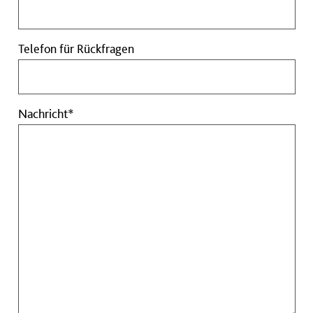
Verbrauchsstelle
Pflichtfeld
(Wärme)
Telefon
Telefon für Rückfragen
für
Rückfragen
Nachricht
Nachricht*
Pflichtfeld