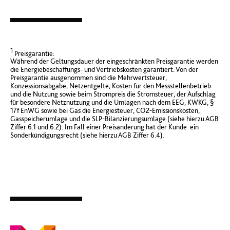
1
Preisgarantie:
Während der Geltungsdauer der eingeschränkten Preisgarantie werden
die Energiebeschaffungs- und Vertriebskosten garantiert. Von der
Preisgarantie ausgenommen sind die Mehrwertsteuer,
Konzessionsabgabe, Netzentgelte, Kosten für den Messstellenbetrieb
und die Nutzung sowie beim Strompreis die Stromsteuer, der Aufschlag
für besondere Netznutzung und die Umlagen nach dem EEG, KWKG, §
17f EnWG sowie bei Gas die Energiesteuer, CO2-Emissionskosten,
Gasspeicherumlage und die SLP-Bilanzierungsumlage (siehe hierzu AGB
Ziffer 6.1 und 6.2). Im Fall einer Preisänderung hat der Kunde ein
Sonderkündigungsrecht (siehe hierzu AGB Ziffer 6.4).