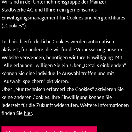
Wir
sind in der
Unternehmensgruppe
der Mainzer
Mainzer Stadtwerke Energie und Service GmbH
Stadtwerke AG und führen ein gemeinsames
Einwilligungsmanagement für Cookies und Vergleichbares
Rheinallee 41
(„Cookies“).
55118 Mainz
Tel.:
06131 - 12 90 90
Technisch erforderliche Cookies werden automatisch
aktiviert, für andere, die wir für die Verbesserung unserer
Fax: 06131 - 12 9 90 90
Website verwenden, benötigen wir Ihre Einwilligung. Mit
So erreichen Sie uns
„Alle erlauben“ willigen Sie ein. Über „Details einblenden“
können Sie eine individuelle Auswahl treffen und mit
Montag bis Donnerstag: 08:00–17:00 Uhr
„Auswahl speichern“ aktivieren.
Freitag: 08:00–15:00 Uhr
Über „Nur technisch erforderliche Cookies“ aktivieren Sie
keine anderen Cookies. Ihre Einwilligung können Sie
jederzeit für die Zukunft widerrufen. Weitere Informationen
finden Sie
hier
.