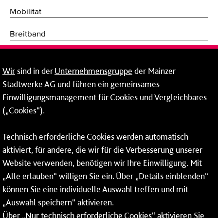
Mobilität
Breitband
Fernwärme
Wir
sind in der
Unternehmensgruppe
der Mainzer
Mainzer Stadtwerke Energie und Service GmbH
Stadtwerke AG und führen ein gemeinsames
Einwilligungsmanagement für Cookies und Vergleichbares
Rheinallee 41
(„Cookies“).
55118 Mainz
Tel.:
06131 - 12 90 90
Technisch erforderliche Cookies werden automatisch
aktiviert, für andere, die wir für die Verbesserung unserer
Fax: 06131 - 12 9 90 90
Website verwenden, benötigen wir Ihre Einwilligung. Mit
So erreichen Sie uns
„Alle erlauben“ willigen Sie ein. Über „Details einblenden“
können Sie eine individuelle Auswahl treffen und mit
Montag bis Donnerstag: 08:00–17:00 Uhr
„Auswahl speichern“ aktivieren.
Freitag: 08:00–15:00 Uhr
Über „Nur technisch erforderliche Cookies“ aktivieren Sie