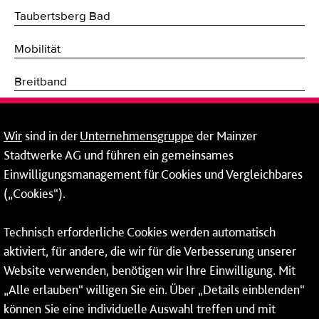
Taubertsberg Bad
Mobilität
Breitband
Fernwärme
Wir
sind in der
Unternehmensgruppe
der Mainzer
Mainzer Stadtwerke Energie und Service GmbH
Stadtwerke AG und führen ein gemeinsames
Einwilligungsmanagement für Cookies und Vergleichbares
Rheinallee 41
(„Cookies“).
55118 Mainz
Tel.:
06131 - 12 90 90
Technisch erforderliche Cookies werden automatisch
aktiviert, für andere, die wir für die Verbesserung unserer
Fax: 06131 - 12 9 90 90
Website verwenden, benötigen wir Ihre Einwilligung. Mit
So erreichen Sie uns
„Alle erlauben“ willigen Sie ein. Über „Details einblenden“
können Sie eine individuelle Auswahl treffen und mit
Montag bis Donnerstag: 08:00–17:00 Uhr