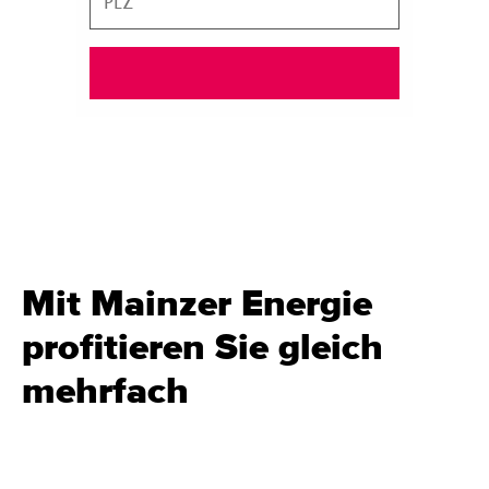
L
r
Z
a
u
c
h
Mit Mainzer Energie
profitieren Sie gleich
mehrfach