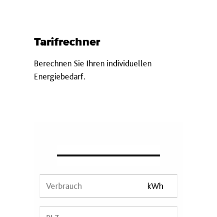
Tarifrechner
Berechnen Sie Ihren individuellen
Energiebedarf.
V
kWh
e
r
P
b