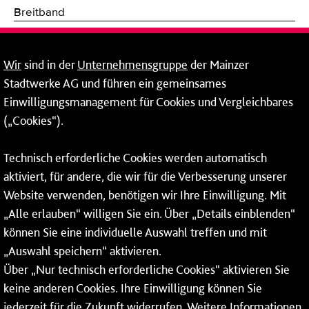
Breitband
Fernwärme
Wir
sind in der
Unternehmensgruppe
der Mainzer
Mainzer Stadtwerke Energie und Service GmbH
Stadtwerke AG und führen ein gemeinsames
Einwilligungsmanagement für Cookies und Vergleichbares
Rheinallee 41
(„Cookies“).
55118 Mainz
Tel.:
06131 - 12 90 90
Technisch erforderliche Cookies werden automatisch
aktiviert, für andere, die wir für die Verbesserung unserer
Fax: 06131 - 12 9 90 90
Website verwenden, benötigen wir Ihre Einwilligung. Mit
So erreichen Sie uns
„Alle erlauben“ willigen Sie ein. Über „Details einblenden“
können Sie eine individuelle Auswahl treffen und mit
Montag bis Donnerstag: 08:00–17:00 Uhr
„Auswahl speichern“ aktivieren.
Freitag: 08:00–15:00 Uhr
Über „Nur technisch erforderliche Cookies“ aktivieren Sie
keine anderen Cookies. Ihre Einwilligung können Sie
jederzeit für die Zukunft widerrufen. Weitere Informationen