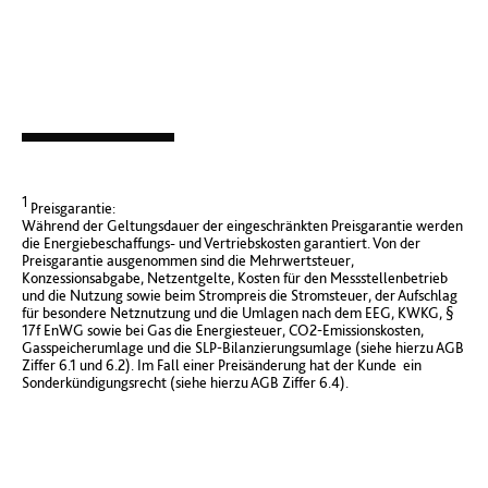
1
Preisgarantie:
Während der Geltungsdauer der eingeschränkten Preisgarantie werden
die Energiebeschaffungs- und Vertriebskosten garantiert. Von der
Preisgarantie ausgenommen sind die Mehrwertsteuer,
Konzessionsabgabe, Netzentgelte, Kosten für den Messstellenbetrieb
und die Nutzung sowie beim Strompreis die Stromsteuer, der Aufschlag
für besondere Netznutzung und die Umlagen nach dem EEG, KWKG, §
17f EnWG sowie bei Gas die Energiesteuer, CO2-Emissionskosten,
Gasspeicherumlage und die SLP-Bilanzierungsumlage (siehe hierzu AGB
Ziffer 6.1 und 6.2). Im Fall einer Preisänderung hat der Kunde ein
Sonderkündigungsrecht (siehe hierzu AGB Ziffer 6.4).