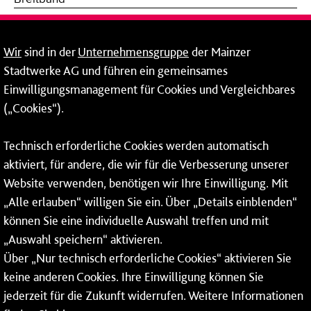
Fernwärme
Wir
sind in der
Unternehmensgruppe
der Mainzer
Mainzer Stadtwerke Energie und Service GmbH
Stadtwerke AG und führen ein gemeinsames
Einwilligungsmanagement für Cookies und Vergleichbares
Rheinallee 41
(„Cookies“).
55118 Mainz
Tel.:
06131 - 12 90 90
Technisch erforderliche Cookies werden automatisch
aktiviert, für andere, die wir für die Verbesserung unserer
Fax: 06131 - 12 9 90 90
Website verwenden, benötigen wir Ihre Einwilligung. Mit
So erreichen Sie uns
„Alle erlauben“ willigen Sie ein. Über „Details einblenden“
können Sie eine individuelle Auswahl treffen und mit
Montag bis Donnerstag: 08:00–17:00 Uhr
„Auswahl speichern“ aktivieren.
Freitag: 08:00–15:00 Uhr
Über „Nur technisch erforderliche Cookies“ aktivieren Sie
keine anderen Cookies. Ihre Einwilligung können Sie
jederzeit für die Zukunft widerrufen. Weitere Informationen