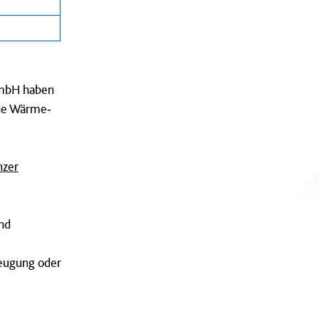
GmbH haben
ine Wärme‐
nzer
nd
zeugung oder