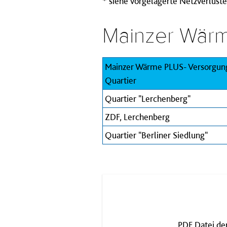
* siehe vorgelagerte Netzverlus
Mainzer Wär
Mainzer Wärme PLUS- Versorgung
Quartier
Quartier "Lerchenberg"
ZDF, Lerchenberg
Quartier "Berliner Siedlung"
PDF Datei der