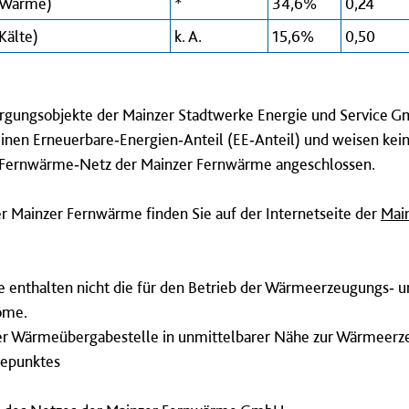
 (Wärme)
*
34,6%
0,24
Kälte)
k. A.
15,6%
0,50
sorgungsobjekte der Mainzer Stadtwerke Energie und Service 
inen Erneuerbare‐Energien‐Anteil (EE‐Anteil) und weisen ke
as Fernwärme‐Netz der Mainzer Fernwärme angeschlossen.
 Mainzer Fernwärme finden Sie auf der Internetseite der
Mai
e enthalten nicht die für den Betrieb der Wärmeerzeugungs‐ u
röme.
iner Wärmeübergabestelle in unmittelbarer Nähe zur Wärmeer
bepunktes