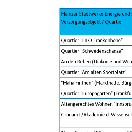
Mainzer Stadtwerke Energie und S
Versorgungsobjekt / Quartier
Quartier "FILO Frankenhöhe"
Quartier "Schwedenschanze"
An den Reben (Diakonie und Wo
Quartier "Am alten Sportplatz"
"Maha Finthen" (Markthalle, Bür
Quartier "Europagarten" (Frankfu
Altengerechtes Wohnen "Innsbru
Grünamt /Akademie d. Wissensc