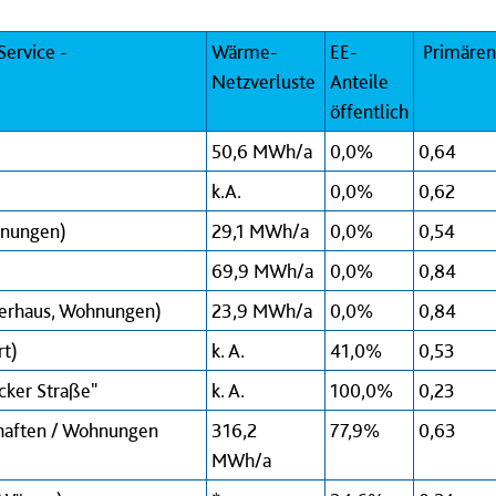
ervice -
Wärme-
EE-
Primären
Netzverluste
Anteile
öffentlich
50,6 MWh/a
0,0%
0,64
k.A.
0,0%
0,62
hnungen)
29,1 MWh/a
0,0%
0,54
69,9 MWh/a
0,0%
0,84
gerhaus, Wohnungen)
23,9 MWh/a
0,0%
0,84
rt)
k. A.
41,0%
0,53
cker Straße"
k. A.
100,0%
0,23
haften / Wohnungen
316,2
77,9%
0,63
MWh/a