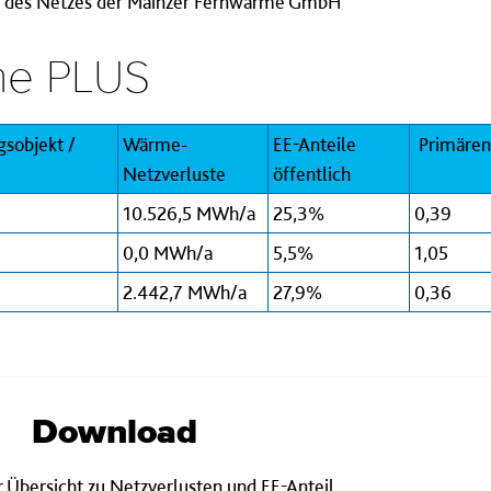
te des Netzes der Mainzer Fernwärme GmbH
me PLUS
sobjekt /
Wärme-
EE-Anteile
Primären
Netzverluste
öffentlich
10.526,5 MWh/a
25,3%
0,39
0,0 MWh/a
5,5%
1,05
2.442,7 MWh/a
27,9%
0,36
Download
 Übersicht zu Netzverlusten und EE-Anteil