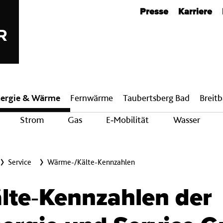
Metanavigation
Presse
Karriere
ergie & Wärme
Fern­wärme
Taubertsberg Bad
Breit­
Strom
Gas
E‑Mobilität
Wasser
Service
Wärme-/Kälte-Kennzahlen
lte‐Kennzahlen der