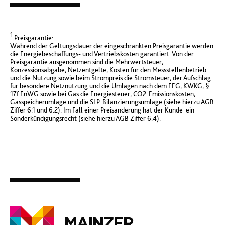
1
Preisgarantie:
Während der Geltungsdauer der eingeschränkten Preisgarantie werden
die Energiebeschaffungs- und Vertriebskosten garantiert. Von der
Preisgarantie ausgenommen sind die Mehrwertsteuer,
Konzessionsabgabe, Netzentgelte, Kosten für den Messstellenbetrieb
und die Nutzung sowie beim Strompreis die Stromsteuer, der Aufschlag
für besondere Netznutzung und die Umlagen nach dem EEG, KWKG, §
17f EnWG sowie bei Gas die Energiesteuer, CO2-Emissionskosten,
Gasspeicherumlage und die SLP-Bilanzierungsumlage (siehe hierzu AGB
Ziffer 6.1 und 6.2). Im Fall einer Preisänderung hat der Kunde ein
Sonderkündigungsrecht (siehe hierzu AGB Ziffer 6.4).