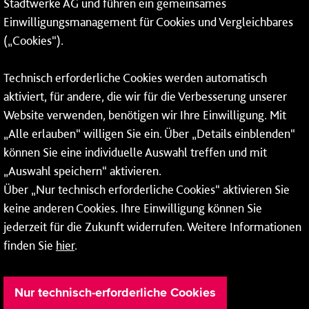
Stadtwerke AG und führen ein gemeinsames
Einwilligungsmanagement für Cookies und Vergleichbares
Rheinallee 41
(„Cookies“).
55118 Mainz
Tel.:
06131 - 12 90 90
Technisch erforderliche Cookies werden automatisch
aktiviert, für andere, die wir für die Verbesserung unserer
Fax: 06131 - 12 9 90 90
Website verwenden, benötigen wir Ihre Einwilligung. Mit
So erreichen Sie uns
„Alle erlauben“ willigen Sie ein. Über „Details einblenden“
können Sie eine individuelle Auswahl treffen und mit
Montag bis Donnerstag: 08:00–17:00 Uhr
„Auswahl speichern“ aktivieren.
Freitag: 08:00–15:00 Uhr
Über „Nur technisch erforderliche Cookies“ aktivieren Sie
keine anderen Cookies. Ihre Einwilligung können Sie
jederzeit für die Zukunft widerrufen. Weitere Informationen
finden Sie
hier
.
Nur technisch-erforderliche Cookies