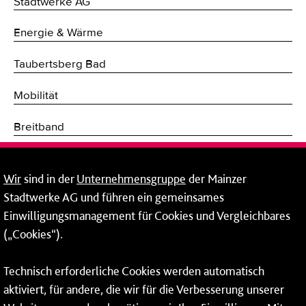
Stadtwerke AG
Energie & Wärme
Taubertsberg Bad
Mobilität
Breitband
Fernwärme
Wir
sind in der
Unternehmensgruppe
der Mainzer
Mainzer Stadtwerke Energie und Service GmbH
Stadtwerke AG und führen ein gemeinsames
Einwilligungsmanagement für Cookies und Vergleichbares
Rheinallee 41
(„Cookies“).
55118 Mainz
Tel.:
06131 - 12 90 90
Technisch erforderliche Cookies werden automatisch
aktiviert, für andere, die wir für die Verbesserung unserer
Fax: 06131 - 12 9 90 90