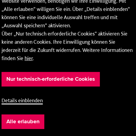
Website verwenden, benötigen wir Ihre Einwilligung. Mit
So erreichen Sie uns
„Alle erlauben“ willigen Sie ein. Über „Details einblenden“
können Sie eine individuelle Auswahl treffen und mit
Montag bis Donnerstag: 08:00–17:00 Uhr
„Auswahl speichern“ aktivieren.
Freitag: 08:00–15:00 Uhr
Über „Nur technisch erforderliche Cookies“ aktivieren Sie
keine anderen Cookies. Ihre Einwilligung können Sie
jederzeit für die Zukunft widerrufen. Weitere Informationen
finden Sie
hier
.
Nur technisch-erforderliche Cookies
Details einblenden
Barrierefreiheit
Cookie-Einstellung
AGB
Alle erlauben
Impressum
Datenschutz