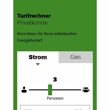
Tarifrechner
Privatkunde
Berechnen Sie Ihren individuellen
Energiebedarf.
Strom
Gas
3
Personen
V