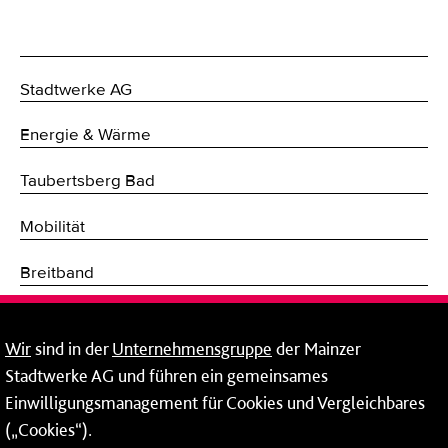
Stadtwerke AG
Energie & Wärme
Taubertsberg Bad
Mobilität
Breitband
Fernwärme
Wir
sind in der
Unternehmensgruppe
der Mainzer
Mainzer Stadtwerke Energie und Service GmbH
Stadtwerke AG und führen ein gemeinsames
Einwilligungsmanagement für Cookies und Vergleichbares
Rheinallee 41
(„Cookies“).
55118 Mainz