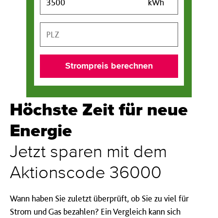
kWh
e
r
P
b
L
r
Z
a
u
Strompreis berechnen
c
h
Höchste Zeit für neue
Energie
Jetzt sparen mit dem
Aktionscode 36000
Wann haben Sie zuletzt überprüft, ob Sie zu viel für
Strom und Gas bezahlen? Ein Vergleich kann sich