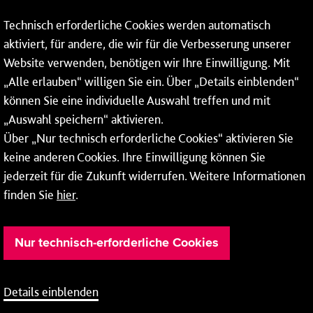
Tel.:
06131 - 12 90 90
Technisch erforderliche Cookies werden automatisch
aktiviert, für andere, die wir für die Verbesserung unserer
Fax: 06131 - 12 9 90 90
Website verwenden, benötigen wir Ihre Einwilligung. Mit
So erreichen Sie uns
„Alle erlauben“ willigen Sie ein. Über „Details einblenden“
können Sie eine individuelle Auswahl treffen und mit
Montag bis Donnerstag: 08:00–17:00 Uhr
„Auswahl speichern“ aktivieren.
Freitag: 08:00–15:00 Uhr
Über „Nur technisch erforderliche Cookies“ aktivieren Sie
keine anderen Cookies. Ihre Einwilligung können Sie
jederzeit für die Zukunft widerrufen. Weitere Informationen
finden Sie
hier
.
Nur technisch-erforderliche Cookies
Details einblenden